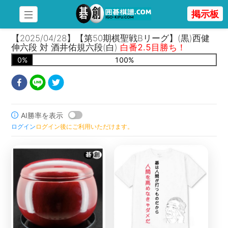
掲示板
【2025/04/28】【第50期棋聖戦Bリーグ】(黒)西健
伸六段 対 酒井佑規六段(白)
白番2.5目勝ち！
0
%
100
%
AI勝率を表示
ログイン
ログイン後にご利用いただけます。