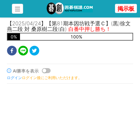
掲示板
【2025/04/24】【第81期本因坊戦予選Ｃ】(黒)徐文
燕二段 対 桑原樹二段(白)
白番中押し勝ち！
0
%
100
%
AI勝率を表示
ログイン
ログイン後にご利用いただけます。