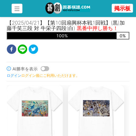
掲示板
【2025/04/21】【第10回扇興杯本戦1回戦】(黒)加
藤千笑三段 対 牛栄子四段(白)
黒番中押し勝ち！
100
%
0
%
AI勝率を表示
ログイン
ログイン後にご利用いただけます。