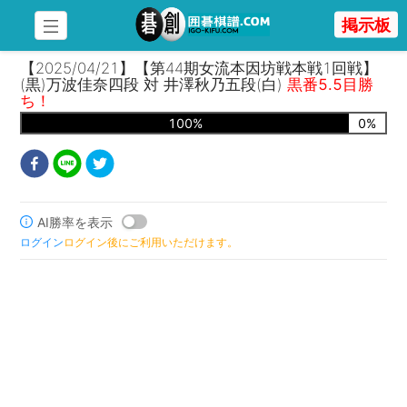
掲示板
【2025/04/21】【第44期女流本因坊戦本戦1回戦】
(黒)万波佳奈四段 対 井澤秋乃五段(白)
黒番5.5目勝
ち！
100
%
0
%
AI勝率を表示
ログイン
ログイン後にご利用いただけます。