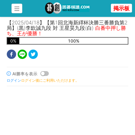
掲示板
【2025/04/18】【第1回北海新繹杯決勝三番勝負第2
局】(黒)李欽誠九段 対 王星昊九段(白)
白番中押し勝
ち、王が優勝！
0
%
100
%
AI勝率を表示
ログイン
ログイン後にご利用いただけます。