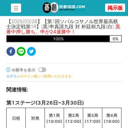
掲示板
【2025/03/26】【第1回ソパルコサノル世界最高棋
士決定戦第1R】(黒)申真諝九段 対 朴廷桓九段(白)
黒
番中押し勝ち、申が24連勝中！
100
%
0
%
AI勝率を表示
ログイン
ログイン後にご利用いただけます。
関連情報
:
第1ステージ(3月26日~3月30日)
第1局
第2局
第3局
第4局
日程
対局
(10:00)
(12:00)
(17:00)
(19:00)