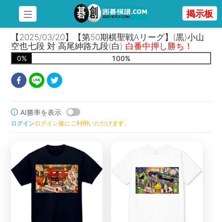
掲示板
【2025/03/20】【第50期棋聖戦Aリーグ】(黒)小山
空也七段 対 高尾紳路九段(白)
白番中押し勝ち！
0
%
100
%
AI勝率を表示
ログイン
ログイン後にご利用いただけます。