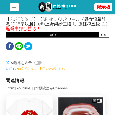
掲示板
【2025/03/15】【SENKO CUPワールド碁女流最強
戦2025準決勝】(黒)上野梨紗三段 対 盧鈺樺五段(白)
黒番中押し勝ち！
100
%
0
%
AI勝率を表示
ログイン
ログイン後にご利用いただけます。
関連情報
:
From:[Youtube]日本棋院囲碁Channel-