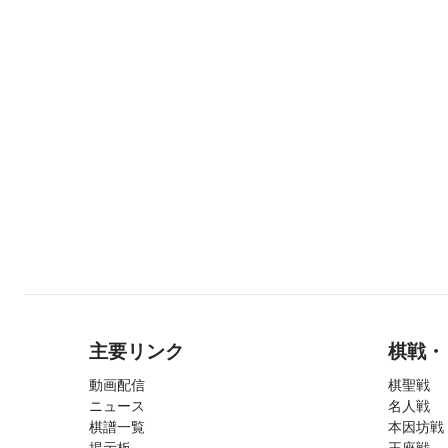
主要リンク
棋戦・
動画配信
棋聖戦
ニュース
名人戦
棋譜一覧
本因坊戦
掲示板
王座戦