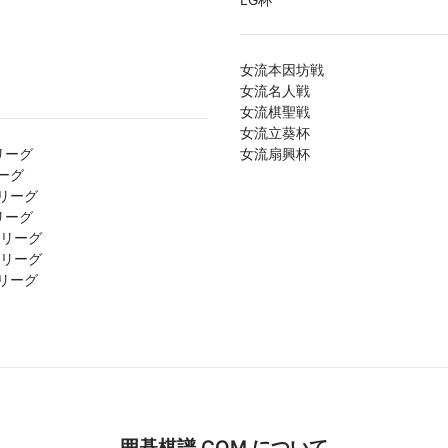
女流本因坊戦
女流名人戦
女流棋聖戦
女流立葵杯
リーグ
女流扇興杯
ーグ
リーグ
リーグ
1リーグ
2リーグ
リーグ
囲碁棋譜.COM について