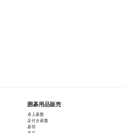
囲碁用品販売
卓上碁盤
足付き碁盤
碁笥
碁石