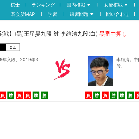
棋士
ランキング
国内棋戦
女流棋戦
碁会所MAP
学習
練習問題
問い合わせ
定戦】(黒)王星昊九段 対 李維清九段(白)
黒番中押し
0
%
年入段、2019年3
李維清。中
段。
負
勝
負
負
勝
勝
負
勝
負
勝
勝
勝