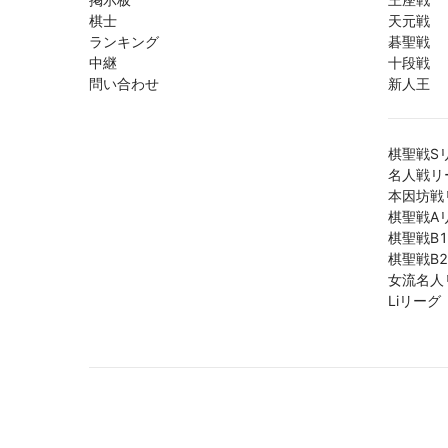
棋士
天元戦
ランキング
碁聖戦
中継
十段戦
問い合わせ
新人王
棋聖戦S
名人戦リ
本因坊戦
棋聖戦A
棋聖戦B
棋聖戦B
女流名人
Liリーグ