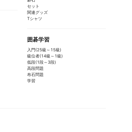
セット
関連グッズ
Tシャツ
囲碁学習
入門(25級～15級)
級位者(14級～1級)
低段(1段～3段)
高段問題
布石問題
学習