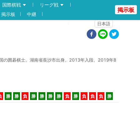
国際棋戦
リーグ戦
掲示板
掲示板
中継
登録
ログイン
日本語
国の囲碁棋士。湖南省長沙市出身。2013年入段、2019年8
負
勝
勝
負
勝
勝
勝
勝
負
勝
負
負
負
勝