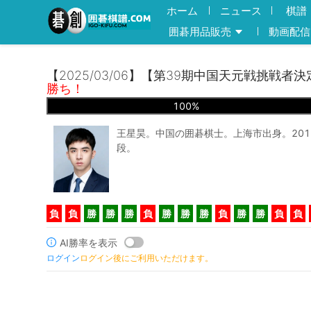
ホーム
ニュース
棋譜
囲碁用品販売
動画配信
【2025/03/06】【第39期中国天元戦挑戦者決
勝ち！
100
%
王星昊。中国の囲碁棋士。上海市出身。2016
段。
負
負
勝
勝
勝
負
勝
勝
勝
負
勝
勝
負
負
AI勝率を表示
ログイン
ログイン後にご利用いただけます。