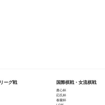
リーグ戦
国際棋戦・女流棋戦
農心杯
応氏杯
春蘭杯
LG杯