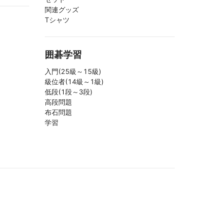
関連グッズ
Tシャツ
囲碁学習
入門(25級～15級)
級位者(14級～1級)
低段(1段～3段)
高段問題
布石問題
学習