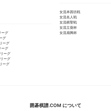
女流本因坊戦
女流名人戦
女流棋聖戦
女流立葵杯
リーグ
女流扇興杯
ーグ
リーグ
リーグ
1リーグ
2リーグ
リーグ
囲碁棋譜.COM について