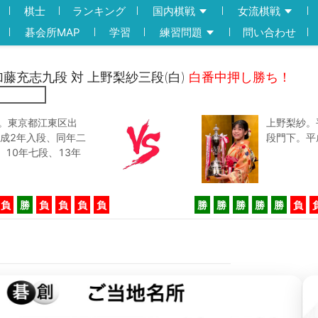
棋士
ランキング
国内棋戦
女流棋戦
碁会所MAP
学習
練習問題
問い合わせ
)加藤充志九段 対 上野梨紗三段(白)
白番中押し勝ち！
生。東京都江東区出
上野梨紗。
成2年入段、同年二
段門下。平
10年七段、13年
負
勝
負
負
負
負
勝
勝
勝
勝
勝
負