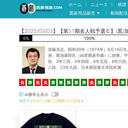
ホーム
ニュース
棋譜
囲碁用品販売
動画配信
【2025/03/03】【第51期名人戦予選Ｃ】(黒
0
%
100
%
加藤充志。昭和49年（1974年）8月14日
身。菊池康郎氏（緑星囲碁学園）に師事。平
段、3年三段、4年四段、6年五段、8年六段、
八段、23年九段。日本棋院東京本院所属
負
勝
負
負
勝
勝
勝
勝
勝
負
勝
勝
負
勝
AI勝率を表示
ログイン
ログイン後にご利用いただけます。