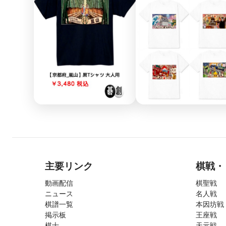
主要リンク
棋戦・
動画配信
棋聖戦
ニュース
名人戦
棋譜一覧
本因坊戦
掲示板
王座戦
棋士
天元戦