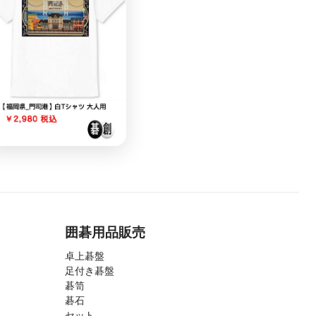
囲碁用品販売
卓上碁盤
足付き碁盤
碁笥
碁石
セット