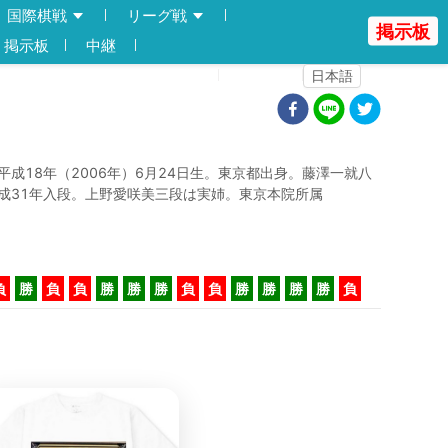
国際棋戦
リーグ戦
掲示板
掲示板
中継
登録
ログイン
日本語
平成18年（2006年）6月24日生。東京都出身。藤澤一就八
成31年入段。上野愛咲美三段は実姉。東京本院所属
負
勝
負
負
勝
勝
勝
負
負
勝
勝
勝
勝
負