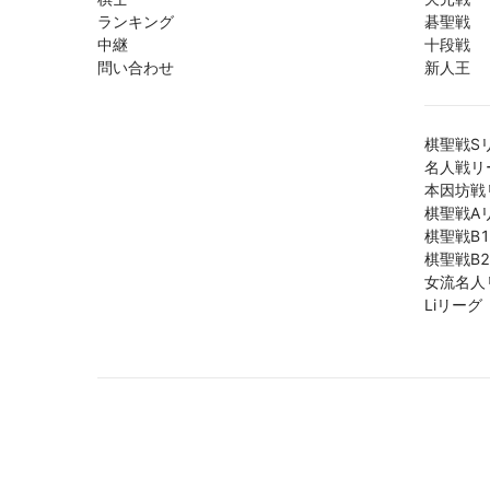
ランキング
碁聖戦
中継
十段戦
問い合わせ
新人王
棋聖戦S
名人戦リ
本因坊戦
棋聖戦A
棋聖戦B
棋聖戦B
女流名人
Liリーグ