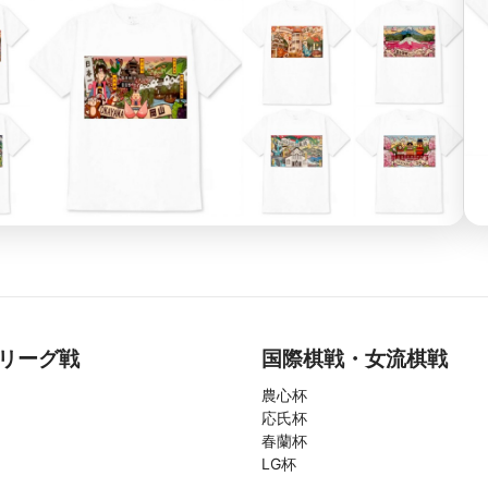
リーグ戦
国際棋戦・女流棋戦
農心杯
応氏杯
春蘭杯
LG杯