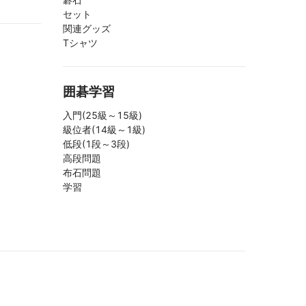
セット
関連グッズ
Tシャツ
囲碁学習
入門(25級～15級)
級位者(14級～1級)
低段(1段～3段)
高段問題
布石問題
学習