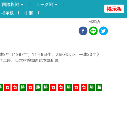
国際棋戦
リーグ戦
掲示板
掲示板
中継
登録
ログイン
日本語
成9年（1997年）11月8日生。大阪府出身。平成30年入
年二段。日本棋院関西総本部所属
勝
負
負
勝
負
勝
勝
負
負
勝
負
負
勝
勝