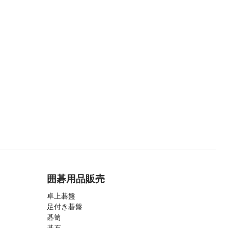
囲碁用品販売
卓上碁盤
足付き碁盤
碁笥
碁石