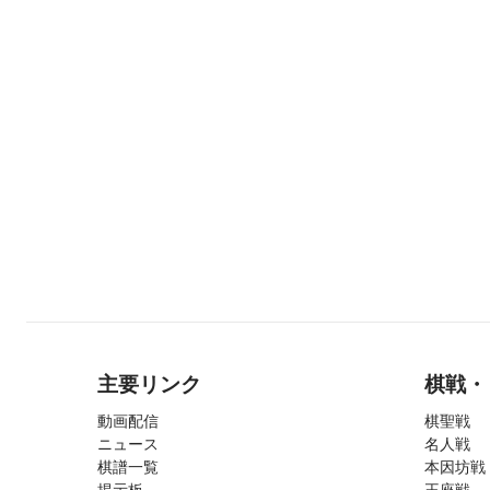
主要リンク
棋戦・
動画配信
棋聖戦
ニュース
名人戦
棋譜一覧
本因坊戦
掲示板
王座戦