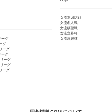
女流本因坊戦
女流名人戦
女流棋聖戦
女流立葵杯
リーグ
女流扇興杯
ーグ
リーグ
リーグ
1リーグ
2リーグ
リーグ
囲碁棋譜.COM について