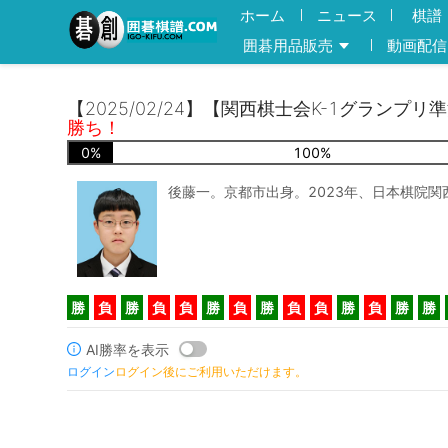
ホーム
ニュース
棋譜
囲碁用品販売
動画配信
【2025/02/24】【関西棋士会K-1グランプリ
勝ち！
0
%
100
%
後藤一。京都市出身。2023年、日本棋院関
勝
負
勝
負
負
勝
負
勝
負
負
勝
負
勝
勝
AI勝率を表示
ログイン
ログイン後にご利用いただけます。