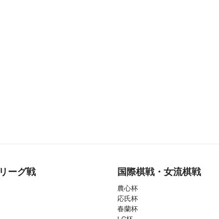
リーグ戦
国際棋戦・女流棋戦
農心杯
応氏杯
春蘭杯
LG杯