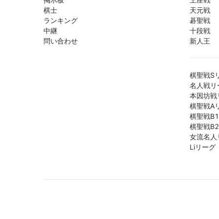
棋士
天元戦
ランキング
碁聖戦
中継
十段戦
問い合わせ
新人王
棋聖戦S
名人戦リ
本因坊戦
棋聖戦A
棋聖戦B
棋聖戦B
女流名人
Liリーグ