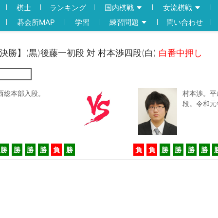
棋士
ランキング
国内棋戦
女流棋戦
碁会所MAP
学習
練習問題
問い合わせ
準決勝】(黒)後藤一初段 対 村本渉四段(白)
白番中押し
西総本部入段。
村本渉。平
段。令和元
勝
勝
勝
勝
負
勝
負
負
勝
勝
勝
勝