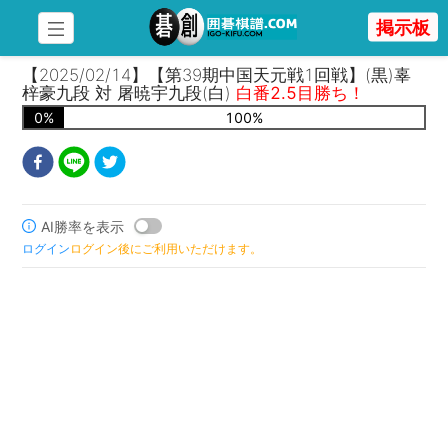
掲示板
【2025/02/14】【第39期中国天元戦1回戦】(黒)辜
梓豪九段 対 屠暁宇九段(白)
白番2.5目勝ち！
0
%
100
%
AI勝率を表示
ログイン
ログイン後にご利用いただけます。