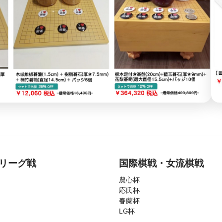
リーグ戦
国際棋戦・女流棋戦
農心杯
応氏杯
春蘭杯
LG杯