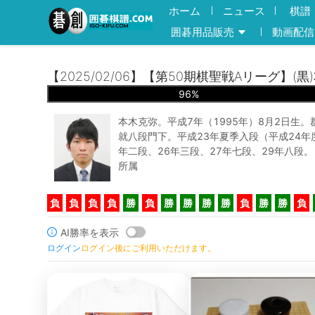
ホーム
ニュース
棋譜
囲碁用品販売
動画配信
【2025/02/06】【第50期棋聖戦Aリーグ】(
96
%
本木克弥。平成7年（1995年）8月2日生
就八段門下。平成23年夏季入段（平成24年
年二段、26年三段、27年七段、29年八段
所属
負
負
負
負
勝
負
勝
勝
勝
勝
負
勝
勝
負
AI勝率を表示
ログイン
ログイン後にご利用いただけます。