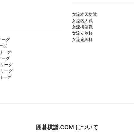
女流本因坊戦
女流名人戦
女流棋聖戦
女流立葵杯
リーグ
女流扇興杯
ーグ
リーグ
リーグ
1リーグ
2リーグ
リーグ
囲碁棋譜.COM について