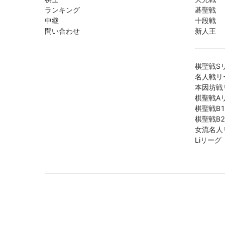
ランキング
碁聖戦
中継
十段戦
問い合わせ
新人王
棋聖戦S
名人戦リ
本因坊戦
棋聖戦A
棋聖戦B
棋聖戦B
女流名人
Liリーグ