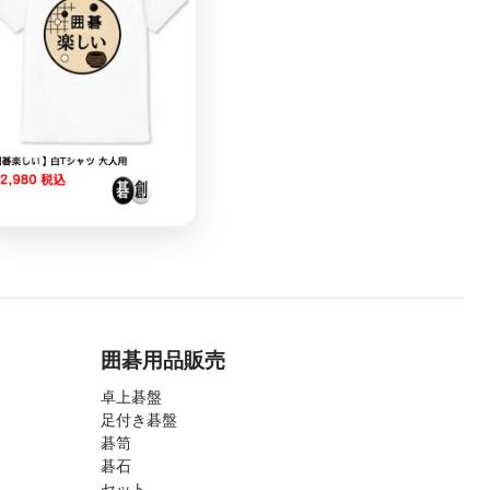
囲碁用品販売
卓上碁盤
足付き碁盤
碁笥
碁石
セット