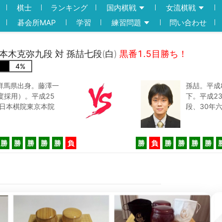
棋士
ランキング
国内棋戦
女流棋戦
碁会所MAP
学習
練習問題
問い合わせ
黒)本木克弥九段 対 孫喆七段(白)
黒番1.5目勝ち！
4
%
。群馬県出身。藤澤一
孫喆。平成
度採用）。平成25
下。平成2
。日本棋院東京本院
段、30年
勝
勝
勝
勝
勝
負
勝
負
勝
勝
勝
勝