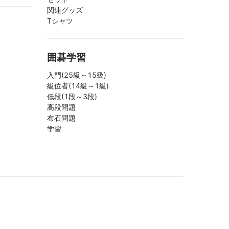
関連グッズ
Tシャツ
囲碁学習
入門(25級～15級)
級位者(14級～1級)
低段(1段～3段)
高段問題
布石問題
学習