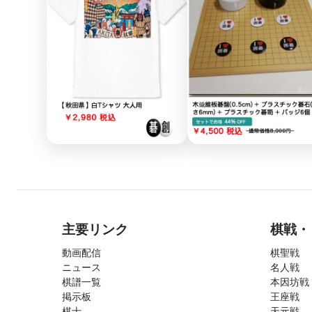
主要リンク
棋戦・
動画配信
棋聖戦
ニュース
名人戦
棋譜一覧
本因坊戦
掲示板
王座戦
棋士
天元戦