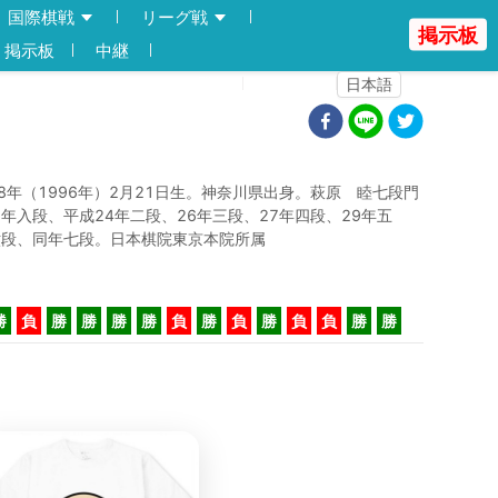
国際棋戦
リーグ戦
掲示板
掲示板
中継
登録
ログイン
日本語
8年（1996年）2月21日生。神奈川県出身。萩原 睦七段門
3年入段、平成24年二段、26年三段、27年四段、29年五
六段、同年七段。日本棋院東京本院所属
勝
負
勝
勝
勝
勝
負
勝
負
勝
負
負
勝
勝