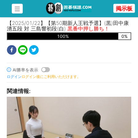
掲示板
【2025/01/22】【第50期新人王戦予選】(黒)田中康
湧五段 対 三島響初段(白)
黒番中押し勝ち！
100
%
0
%
AI勝率を表示
ログイン
ログイン後にご利用いただけます。
関連情報
: