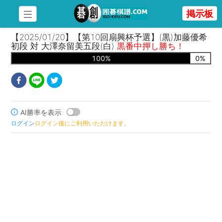
掲示板
【2025/01/20】【第10回扇興杯予選】(黒)加藤優希
初段 対 大澤奈留美五段(白)
黒番中押し勝ち！
100
%
0
%
AI勝率を表示
ログイン
ログイン後にご利用いただけます。