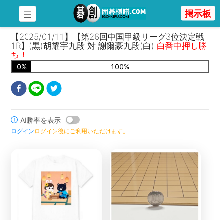
掲示板
【2025/01/11】【第26回中国甲級リーグ3位決定戦
1R】(黒)胡耀宇九段 対 謝爾豪九段(白)
白番中押し勝
ち！
0
%
100
%
AI勝率を表示
ログイン
ログイン後にご利用いただけます。