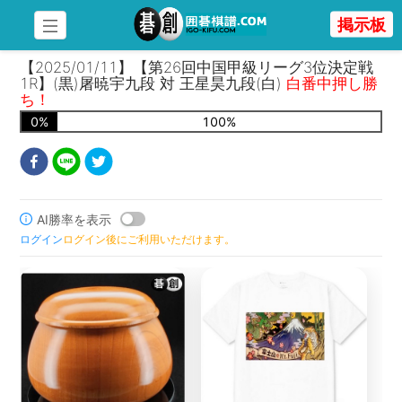
掲示板
【2025/01/11】【第26回中国甲級リーグ3位決定戦
1R】(黒)屠暁宇九段 対 王星昊九段(白)
白番中押し勝
ち！
0
%
100
%
AI勝率を表示
ログイン
ログイン後にご利用いただけます。