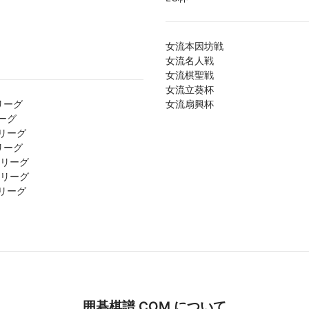
女流本因坊戦
女流名人戦
女流棋聖戦
女流立葵杯
リーグ
女流扇興杯
ーグ
リーグ
リーグ
1リーグ
2リーグ
リーグ
囲碁棋譜.COM について