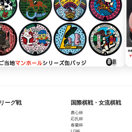
リーグ戦
国際棋戦・女流棋戦
農心杯
応氏杯
春蘭杯
LG杯