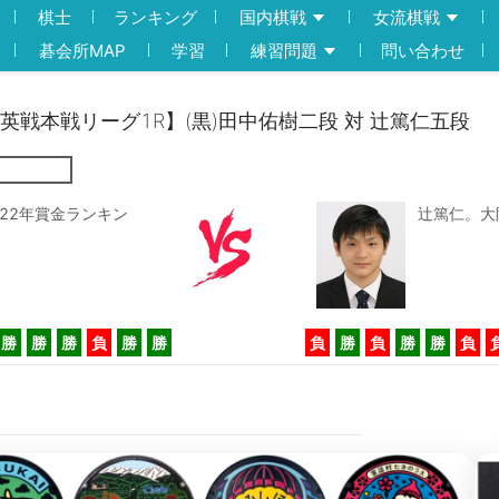
棋士
ランキング
国内棋戦
女流棋戦
碁会所MAP
学習
練習問題
問い合わせ
俊英戦本戦リーグ1R】(黒)田中佑樹二段 対 辻篤仁五段
22年賞金ランキン
辻篤仁。大
勝
勝
勝
負
勝
勝
負
勝
負
勝
勝
負