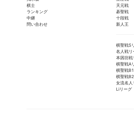
棋士
天元戦
ランキング
碁聖戦
中継
十段戦
問い合わせ
新人王
棋聖戦S
名人戦リ
本因坊戦
棋聖戦A
棋聖戦B
棋聖戦B
女流名人
Liリーグ