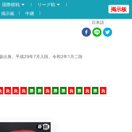
国際棋戦
リーグ戦
掲示板
掲示板
中継
登録
ログイン
日本語
阪出身。平成29年7月入段、令和2年1月二段
負
負
負
負
勝
勝
負
勝
勝
負
勝
負
勝
負