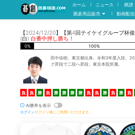
ホーム
ニュース
棋譜
囲碁用品販売
動画配信
【2024/12/20】【第4回テイケイグループ杯
(白)
白番中押し勝ち！
0
%
100
%
田中佑樹。東京都出身。令和3年度入段、20
グ昇段で二段へ昇段。東京本院所属。
負
負
勝
負
勝
勝
勝
勝
負
負
勝
負
勝
負
AI勝率を表示
ログイン
ログイン後にご利用いただけます。