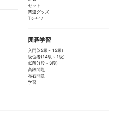
セット
関連グッズ
Tシャツ
囲碁学習
入門(25級～15級)
級位者(14級～1級)
低段(1段～3段)
高段問題
布石問題
学習