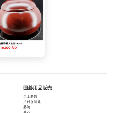
囲碁用品販売
卓上碁盤
足付き碁盤
碁笥
碁石