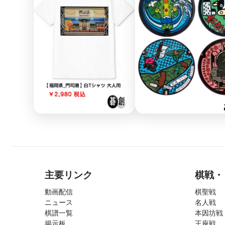
主要リンク
棋戦・
動画配信
棋聖戦
ニュース
名人戦
棋譜一覧
本因坊戦
掲示板
王座戦