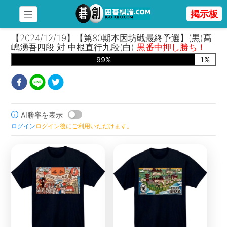
掲示板
【2024/12/19】【第80期本因坊戦最終予選】(黒)髙
嶋湧吾四段 対 中根直行九段(白)
黒番中押し勝ち！
99
%
1
%
AI勝率を表示
ログイン
ログイン後にご利用いただけます。