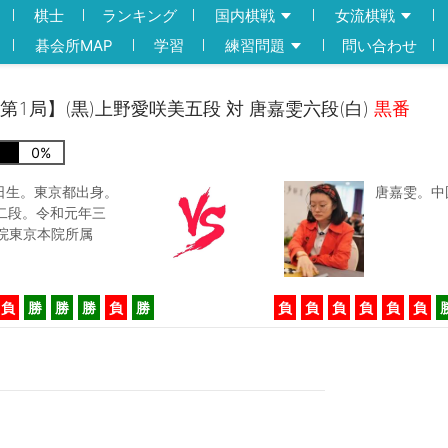
棋士
ランキング
国内棋戦
女流棋戦
碁会所MAP
学習
練習問題
問い合わせ
負第1局】(黒)上野愛咲美五段 対 唐嘉雯六段(白)
黒番
0
%
6日生。東京都出身。
唐嘉雯。中
二段。令和元年三
院東京本院所属
負
勝
勝
勝
負
勝
負
負
負
負
負
負