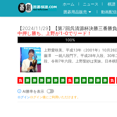
ホーム
ニュース
棋譜
囲碁用品販売
動画配信
【2024/11/29】【第7回呉清源杯決勝三番勝
中押し勝ち、上野が1-0でリード！
100
%
上野愛咲美。平成13年（2001年）10月2
藤澤 一就八段門下。平成28年入段、30年
段、令和7年六段。上野梨紗は実妹。日本棋
負
勝
勝
勝
勝
勝
勝
負
勝
勝
勝
勝
勝
負
AI勝率を表示
ログイン
ログイン後にご利用いただけます。