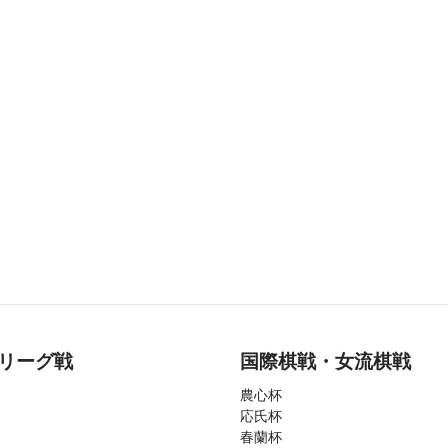
リーグ戦
国際棋戦・女流棋戦
農心杯
応氏杯
春蘭杯