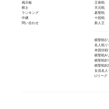
掲示板
王座戦
棋士
天元戦
ランキング
碁聖戦
中継
十段戦
問い合わせ
新人王
棋聖戦S
名人戦リ
本因坊戦
棋聖戦A
棋聖戦B
棋聖戦B
女流名人
Liリーグ