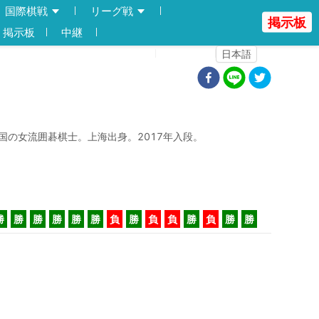
国際棋戦
リーグ戦
掲示板
掲示板
中継
登録
ログイン
日本語
国の女流囲碁棋士。上海出身。2017年入段。
勝
勝
勝
勝
勝
勝
負
勝
負
負
勝
負
勝
勝