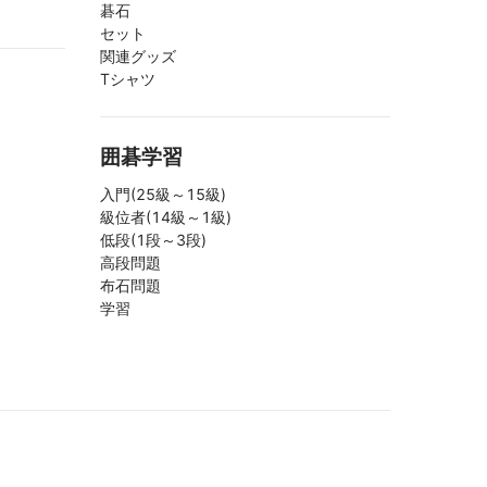
碁石
セット
関連グッズ
Tシャツ
囲碁学習
入門(25級～15級)
級位者(14級～1級)
低段(1段～3段)
高段問題
布石問題
学習