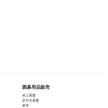
囲碁用品販売
卓上碁盤
足付き碁盤
碁笥