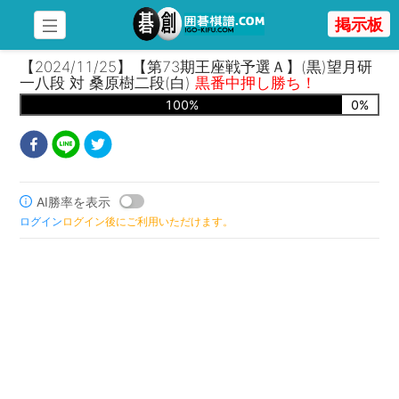
掲示板
【2024/11/25】【第73期王座戦予選Ａ】(黒)望月研
一八段 対 桑原樹二段(白)
黒番中押し勝ち！
100
%
0
%
AI勝率を表示
ログイン
ログイン後にご利用いただけます。