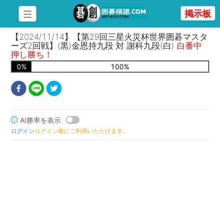
掲示板
【2024/11/14】【第29回三星火災杯世界囲碁マスタ
ーズ2回戦】(黒)金恩持九段 対 謝科九段(白)
白番中
押し勝ち！
0
%
100
%
AI勝率を表示
ログイン
ログイン後にご利用いただけます。