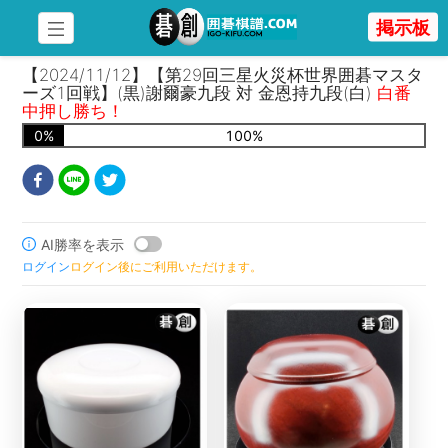
掲示板
【2024/11/12】【第29回三星火災杯世界囲碁マスタ
ーズ1回戦】(黒)謝爾豪九段 対 金恩持九段(白)
白番
中押し勝ち！
0
%
100
%
AI勝率を表示
ログイン
ログイン後にご利用いただけます。