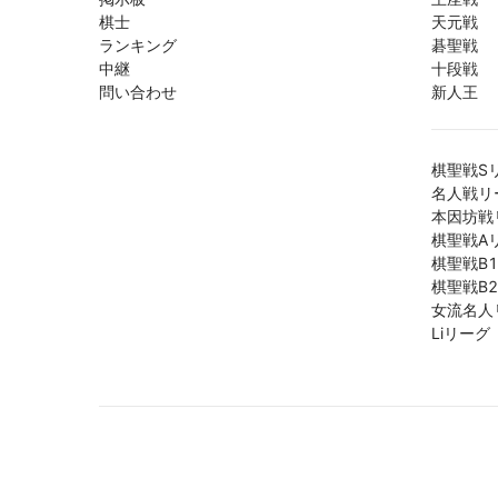
棋士
天元戦
ランキング
碁聖戦
中継
十段戦
問い合わせ
新人王
棋聖戦S
名人戦リ
本因坊戦
棋聖戦A
棋聖戦B
棋聖戦B
女流名人
Liリーグ