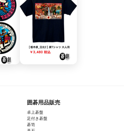
囲碁用品販売
卓上碁盤
足付き碁盤
碁笥
碁石