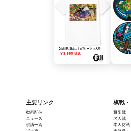
主要リンク
棋戦・
動画配信
棋聖戦
ニュース
名人戦
棋譜一覧
本因坊戦
掲示板
王座戦