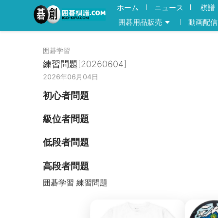
ホーム
ニュース
棋譜
囲碁用品販売
動画配信
囲碁学習
練習問題[20260604]
2026年06月04日
初心者問題
級位者問題
低段者問題
高段者問題
囲碁学習 練習問題