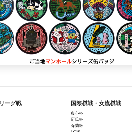
リーグ戦
国際棋戦・女流棋戦
農心杯
応氏杯
春蘭杯
LG杯