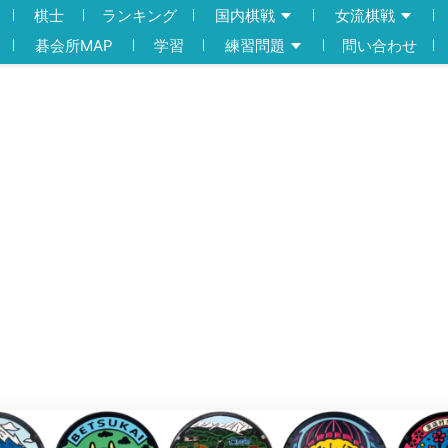
棋士
ランキング
国内棋戦
女流棋戦
碁会所MAP
学習
練習問題
問い合わせ