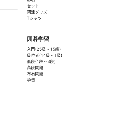
セット
関連グッズ
Tシャツ
囲碁学習
入門(25級～15級)
級位者(14級～1級)
低段(1段～3段)
高段問題
布石問題
学習