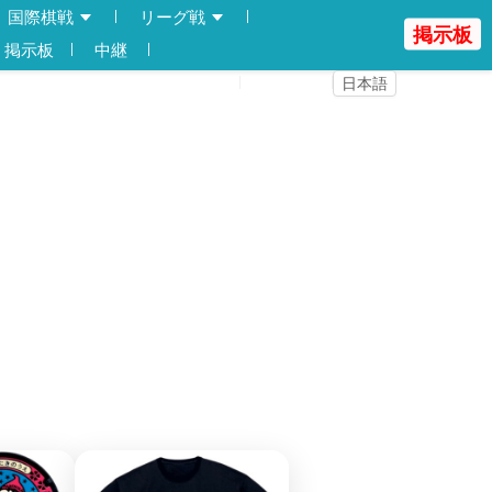
国際棋戦
リーグ戦
掲示板
掲示板
中継
登録
ログイン
日本語