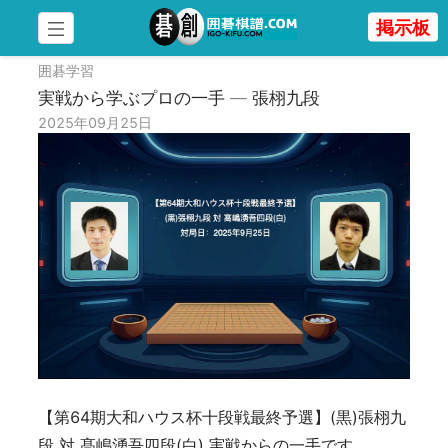
掲示板
囲碁学習
実戦から学ぶプロの一手 — 張栩九段
2025年09月25日
【第64期大和ハウス杯十段戦最終予選】(黒)張栩九
段 対 髙嶋湧吾四段(白) 実戦からの一手です。