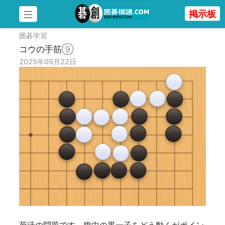
掲示板
囲碁学習
コウの手筋⑨
2025年09月22日
死活の問題です。腹中の黒一子をどう動くがポイン