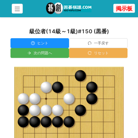
掲示板
級位者(14級～1級)
#
150
(
黒番
)
ヒント
一手戻す
次の問題へ
リセット