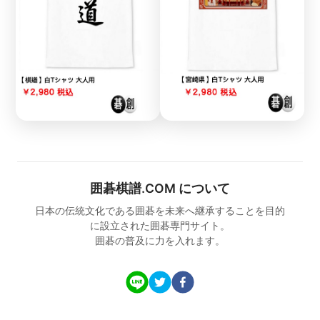
96
97
98
99
100
101
102
103
104
105
106
107
108
109
110
111
112
113
114
115
116
117
118
119
120
121
122
123
124
125
126
127
128
129
130
131
132
133
134
135
囲碁棋譜.COM について
136
137
138
139
140
日本の伝統文化である囲碁を未来へ継承することを目的
に設立された囲碁専門サイト。
141
142
143
144
145
囲碁の普及に力を入れます。
146
147
148
149
150
151
152
153
154
155
156
157
158
159
160